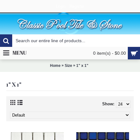
Login
Register
MENU
0 item(s) - $0.00
»
»
Home
Size
1" x 1"
1" X 1"
Show: